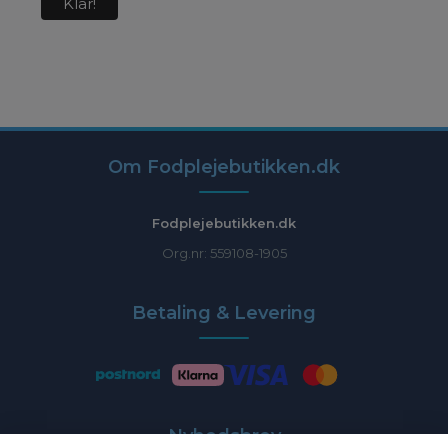
Om Fodplejebutikken.dk
Fodplejebutikken.dk
Org.nr: 559108-1905
Betaling & Levering
Nyhedsbrev