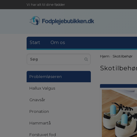
Vi har alt til dine fødder
Start
Om os
Hjem
›
Skotilbehør
Skotilbehø
Problemløseren
Hallux Valgus
Gnavsår
Pronation
Hammartå
Forstuvet fod