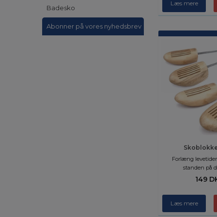
Læs mere
Badesko
Abonner på vores nyhedsbrev
Skoblokke
Forlæng levetide
standen på d
149 D
Læs mere