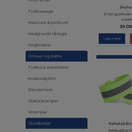
Fodcremer
Skoho
Fodmassage
Et flot og stilfuldt
kvalite
Manicure & pedicure
59 D
Nedgroede tånegle
Læs mere
Neglesakse
Ortoser og støtte
Fodled & ankelstøtte
Knæbeskytter
Benvarmere
Støttestrømper
Strømper
Skotilbehør
Refleksbånd 
Refleksbånd me