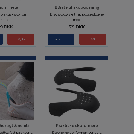
orn metal
Børste til skopudsning
g praktisk skohorn i
Blød skobørste til at pudse skoene
metal.
med.
9 DKK
79 DKK
Læs mere
hurtigt & nemt)
Praktiske skoformere
ættes fast på skoene.
Skoene holder formen længere.