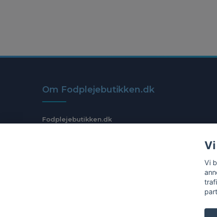
Om Fodplejebutikken.dk
Fodplejebutikken.dk
Org.nr: 559108-1905
Vi
Vi 
anno
tra
par