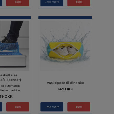
Læs mere
eskyttelse
e/dispenser)
Vaskepose til dine sko
k og automatisk
149 DKK
ttelsesmaskine.
99 DKK
Læs mere