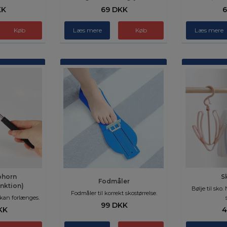
KK
69 DKK
6
Køb
Læs mere
Læs mere
ohorn
S
Fodmåler
nktion)
Bølje til sko
Fodmåler til korrekt skostørrelse.
kan forlænges.
99 DKK
KK
4