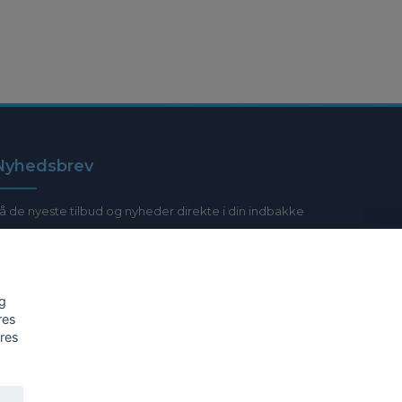
Nyhedsbrev
å de nyeste tilbud og nyheder direkte i din indbakke
E-post
og
res
Ja tak!
ores