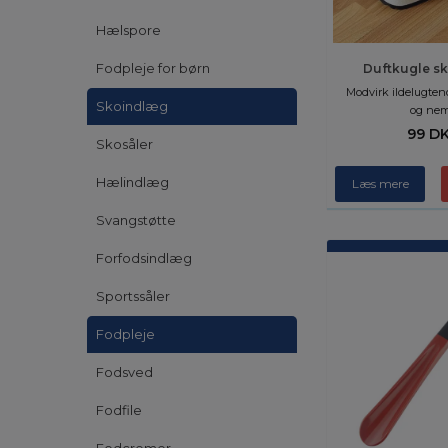
Hælspore
Fodpleje for børn
Duftkugle sko
Modvirk ildelugten
Skoindlæg
og nem
99 D
Skosåler
Hælindlæg
Læs mere
Svangstøtte
Forfodsindlæg
Sportssåler
Fodpleje
Fodsved
Fodfile