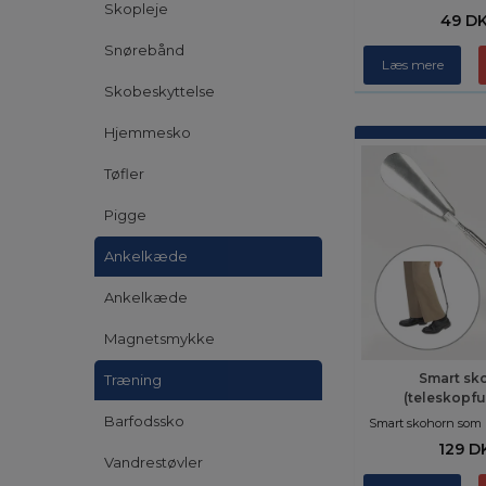
Skopleje
49 D
Snørebånd
Læs mere
Skobeskyttelse
Hjemmesko
Tøfler
Pigge
Ankelkæde
Ankelkæde
Magnetsmykke
Smart sk
Træning
(teleskopfu
Barfodssko
Smart skohorn som 
129 D
Vandrestøvler