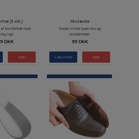
træ (5 stk.)
Skolæste
 af kamfertræ mod
Passer til alle typer sko og
rlig lugt.
skostørrelser.
9 DKK
99 DKK
Læs mere