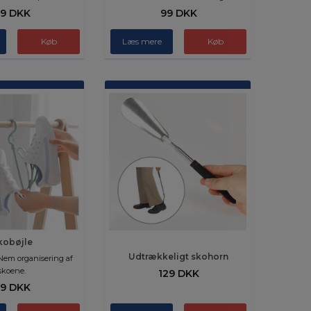
9 DKK
99 DKK
Læs mere
Køb
kobøjle
Udtrækkeligt skohorn
. Nem organisering af
skoene.
129 DKK
9 DKK