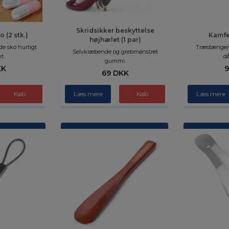
Skridsikker beskyttelse
 (2 stk.)
Kamfer
højhælet (1 par)
de sko hurtigt
Træstænger
Selvklæbende og grebmønstret
t.
då
gummi.
KK
9
69 DKK
Læs mere
Læs mere