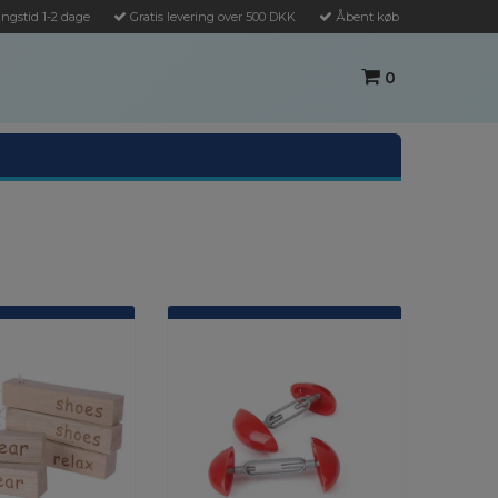
ngstid 1-2 dage
Gratis levering over 500 DKK
Åbent køb
0