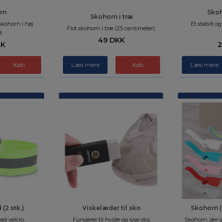
rn
Skoh
Skohorn i træ
 skohorn i høj
Et stabilt o
Flot skohorn i træ (25 centimeter).
t.
49 DKK
KK
2
Læs mere
Læs mere
(2 stk.)
Viskelæder til sko
Skohorn (
d velcro.
Fungerer til hvide og lyse sko.
Skohorn, der s