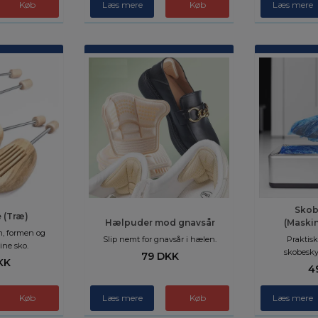
Læs mere
Læs mere
Skob
 (Træ)
Hælpuder mod gnavsår
(Maskin
n, formen og
Slip nemt for gnavsår i hælen.
Praktis
ine sko.
skobesky
79 DKK
KK
4
Køb
Læs mere
Køb
Læs mere