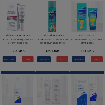
Plejende negleserum
Foddeodorant 4-in-1
Fodcreme SOS
Et forstærkende og plejende
Foddeodorant til fødder med
En fodcreme til dig med ekstra
serum til neglene.
langtidsvirkende effekt.
tørre fødder.
129 DKK
129 DKK
119 DKK
Læs mere
Læs mere
Læs mere