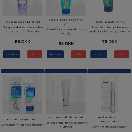
Reparerende fodcreme 6-
Fodcreme mod hård hud
Eksfolierende creme
in-1
Blødgørende fodcreme med en
Fjern hård hud på hælene,
Effektiv fodcreme med mange
fantastisk duft af lavendel.
under fodsålerne og på tæerne.
fordele.
85 DKK
79 DKK
95 DKK
Læs mere
Læs mere
Læs mere
Fodcreme til følsom hud
Beskyttelse mod
Fodcreme expert 8-in-1
neglesvamp
Plejende fodcreme til følsomme
Gendanner hudens egenskaber.
hudtyper.
Nem at påføre med pennen.