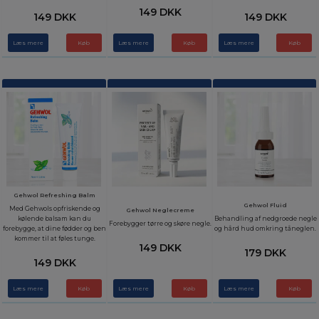
149 DKK
149 DKK
149 DKK
Læs mere
Læs mere
Læs mere
Gehwol Refreshing Balm
Gehwol Fluid
Med Gehwols opfriskende og
Gehwol Neglecreme
kølende balsam kan du
Behandling af nedgroede negle
Forebygger tørre og skøre negle.
forebygge, at dine fødder og ben
og hård hud omkring tåneglen.
kommer til at føles tunge.
149 DKK
179 DKK
149 DKK
Læs mere
Læs mere
Læs mere