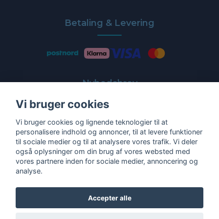
Betaling & Levering
Nyhedsbrev
Vi bruger cookies
Få de nyeste tilbud og nyheder direkte i din indbakke
Vi bruger cookies og lignende teknologier til at
E-post
personalisere indhold og annoncer, til at levere funktioner
til sociale medier og til at analysere vores trafik. Vi deler
også oplysninger om din brug af vores websted med
vores partnere inden for sociale medier, annoncering og
analyse.
Ja tak!
Accepter alle