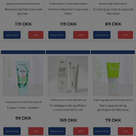
Reparerende fodcreme
Fodcreme til sprukne hæle
Bielenda fodcreme
Reparerende fodcreme med
Intensiv fodcreme til sprukne
En dejlig og intenst plejende
gojibær.
hæle.
fodcreme.
119 DKK
119 DKK
89 DKK
Læs mere
Læs mere
Læs mere
Fodcreme mod hård hud
Næringsgivende fodcreme
Fodcreme mod hård hud
En blødgørende og effektiv
Næringsgivende og
Fugter huden i dybden.
creme mod hård hud.
genfugtende fodcreme.
99 DKK
169 DKK
79 DKK
Læs mere
Læs mere
Læs mere