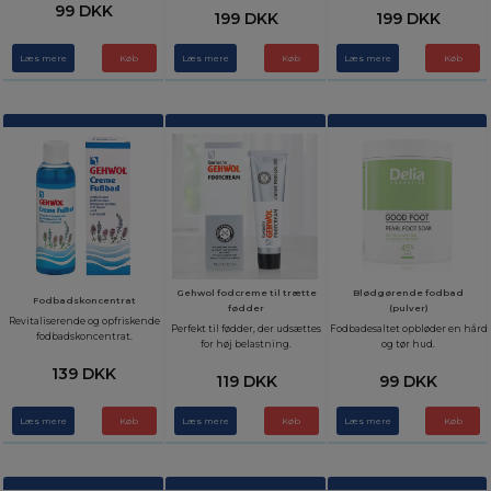
99 DKK
199 DKK
199 DKK
Læs mere
Læs mere
Læs mere
Gehwol fodcreme til trætte
Blødgørende fodbad
Fodbadskoncentrat
fødder
(pulver)
Revitaliserende og opfriskende
Perfekt til fødder, der udsættes
Fodbadesaltet opbløder en hård
fodbadskoncentrat.
for høj belastning.
og tør hud.
139 DKK
119 DKK
99 DKK
Læs mere
Læs mere
Læs mere