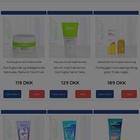
Genfugtende fodmaske
Serum mod hælrevner
Camillen 60 Fudes løsning
Genfugtende og blødgørende
Serum mod hælrevner.
Forebygger svampeangreb og
fodmaske. Reducér hård hud.
Genfugter tørre hæle.
giver friske negle.
119 DKK
129 DKK
189 DKK
Læs mere
Læs mere
Læs mere