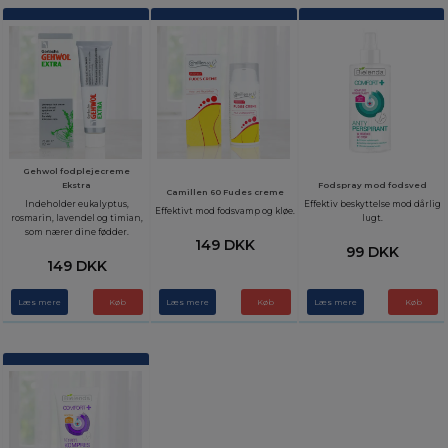
Gehwol fodplejecreme
Ekstra
Fodspray mod fodsved
Camillen 60 Fudes creme
Indeholder eukalyptus,
Effektiv beskyttelse mod dårlig
Effektivt mod fodsvamp og kløe.
rosmarin, lavendel og timian,
lugt.
som nærer dine fødder.
149 DKK
99 DKK
149 DKK
Læs mere
Læs mere
Læs mere