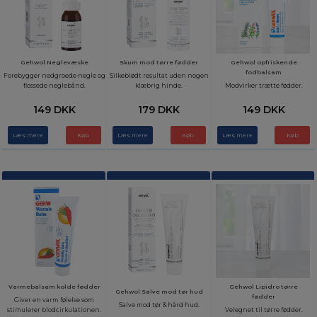
Gehwol Neglevæske
Skum mod tørre fødder
Gehwol opfriskende
fodbalsam
Forebygger nedgroede negle og
Silkeblødt resultat uden nogen
flossede neglebånd.
klæbrig hinde.
Modvirker trætte fødder.
149 DKK
179 DKK
149 DKK
Læs mere
Læs mere
Læs mere
Varmebalsam kolde fødder
Gehwol Lipidro tørre
Gehwol Salve mod tør hud
fødder
Giver en varm følelse som
Salve mod tør & hård hud.
stimulerer blodcirkulationen.
Velegnet til tørre fødder.