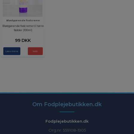
Blødgørende fodcreme
Blødgørende fodcreme til tørre
fødder (100ml)
99 DKK
Læs mere
Om Fodplejebutikken.dk
Fodplejebutikken.dk
Org.nr: 559108-1905