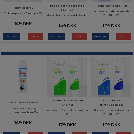
Deodorant mod fodsved
Fodbalsam diabetiker
Fodsved spray
(Gehwol)
Fodbalsam til diabetikere fra
Foddeospray fra Camillen 60.
Modvirker ildelugtende fødder.
Camillen 60.
149 DKK
149 DKK
179 DKK
Læs mere
Læs mere
Læs mere
Camillen 60 Fodbalsam
Camillen 60
Fod- & Skodeodorant
Original
Hornhudbalsam
Indeholder sved- og
Fodbalsam Original fra Camillen
Hornhudbalsam ekstra fra
lugthæmmende stoffer.
60.
Camillen 60.
149 DKK
179 DKK
179 DKK