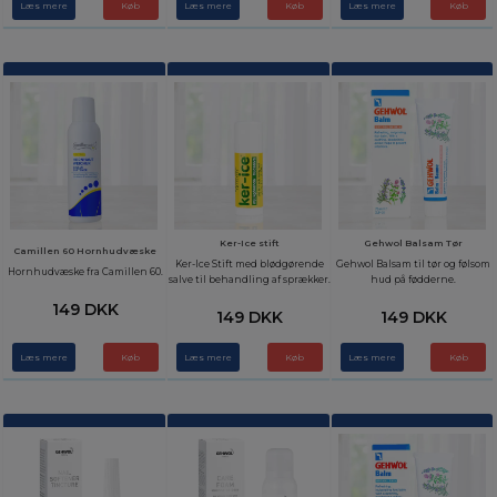
Læs mere
Læs mere
Læs mere
Ker-Ice stift
Gehwol Balsam Tør
Camillen 60 Hornhudvæske
Ker-Ice Stift med blødgørende
Gehwol Balsam til tør og følsom
Hornhudvæske fra Camillen 60.
salve til behandling af sprækker.
hud på fødderne.
149 DKK
149 DKK
149 DKK
Læs mere
Læs mere
Læs mere