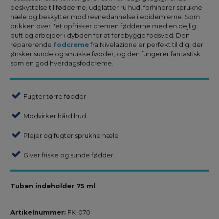
beskyttelse til fødderne, udglatter ru hud, forhindrer sprukne
hæle og beskytter mod revnedannelse i epidemierne. Som
prikken over I'et opfrisker cremen fødderne med en dejlig
duft og arbejder i dybden for at forebygge fodsved. Den
reparerende
fodcreme
fra Nivelazione er perfekt til dig, der
ønsker sunde og smukke fødder, og den fungerer fantastisk
som en god hverdagsfodcreme.
Fugter tørre fødder
Modvirker hård hud
Plejer og fugter sprukne hæle
Giver friske og sunde fødder
Tuben indeholder 75 ml
Artikelnummer:
FK-070