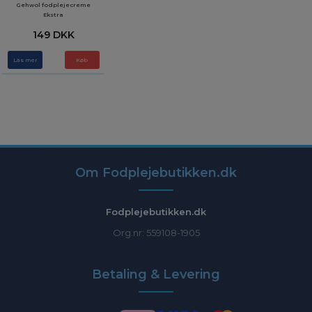
Gehwol fodplejecreme
Ekstra
149 DKK
Läs mer
Om Fodplejebutikken.dk
Fodplejebutikken.dk
Org.nr: 559108-1905
Betaling & Levering