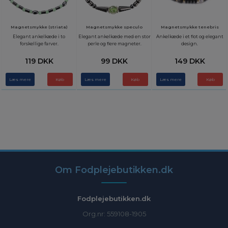
Magnetsmykke (striata)
Magnetsmykke speculo
Magnetsmykke tenebris
Elegant ankelkæde i to
Elegant ankelkæde med en stor
Ankelkæde i et flot og elegant
forskellige farver.
perle og flere magneter.
design.
119 DKK
99 DKK
149 DKK
Læs mere
Læs mere
Læs mere
Om Fodplejebutikken.dk
Fodplejebutikken.dk
Org.nr: 559108-1905