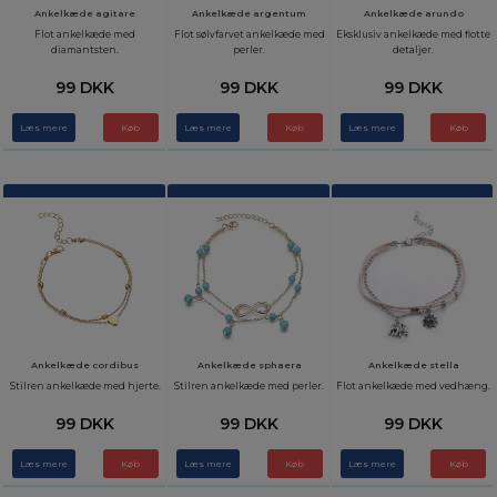
Ankelkæde agitare
Ankelkæde argentum
Ankelkæde arundo
Flot ankelkæde med
Flot sølvfarvet ankelkæde med
Eksklusiv ankelkæde med flotte
diamantsten.
perler.
detaljer.
99 DKK
99 DKK
99 DKK
Læs mere
Læs mere
Læs mere
Ankelkæde cordibus
Ankelkæde sphaera
Ankelkæde stella
Stilren ankelkæde med hjerte.
Stilren ankelkæde med perler.
Flot ankelkæde med vedhæng.
99 DKK
99 DKK
99 DKK
Læs mere
Læs mere
Læs mere