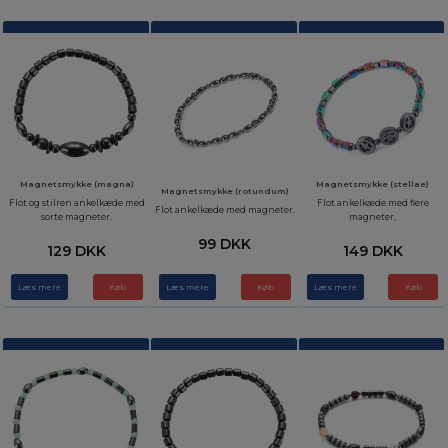
Magnetsmykke (magna)
Magnetsmykke (stellae)
Magnetsmykke (rotundum)
Flot og stilren ankelkæde med
Flot ankelkæde med flere
Flot ankelkæde med magneter.
sorte magneter.
magneter.
99 DKK
129 DKK
149 DKK
Læs mere
Læs mere
Læs mere