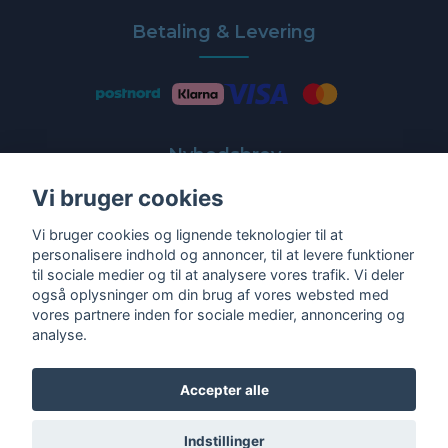
Betaling & Levering
Nyhedsbrev
Vi bruger cookies
Få de nyeste tilbud og nyheder direkte i din indbakke
Vi bruger cookies og lignende teknologier til at
E-post
personalisere indhold og annoncer, til at levere funktioner
til sociale medier og til at analysere vores trafik. Vi deler
også oplysninger om din brug af vores websted med
vores partnere inden for sociale medier, annoncering og
analyse.
Ja tak!
Accepter alle
Indstillinger