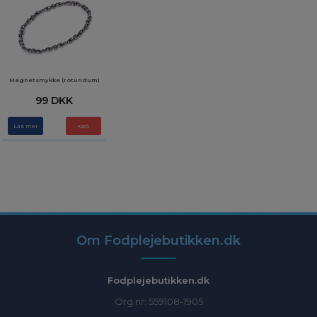
Magnetsmykke (rotundum)
99 DKK
Läs mer
Om Fodplejebutikken.dk
Fodplejebutikken.dk
Org.nr: 559108-1905