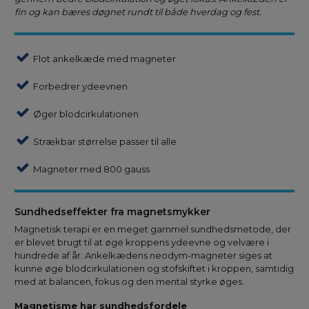
fin og kan bæres døgnet rundt til både hverdag og fest.
Flot ankelkæde med magneter
Forbedrer ydeevnen
Øger blodcirkulationen
Strækbar størrelse passer til alle
Magneter med 800 gauss
Sundhedseffekter fra magnetsmykker
Magnetisk terapi er en meget gammel sundhedsmetode, der
er blevet brugt til at øge kroppens ydeevne og velvære i
hundrede af år. Ankelkædens neodym-magneter siges at
kunne øge blodcirkulationen og stofskiftet i kroppen, samtidig
med at balancen, fokus og den mental styrke øges.
Magnetisme har sundhedsfordele