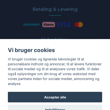
Betaling & Levering
Nyhedsbrev
Vi bruger cookies
Få de nyeste tilbud og nyheder direkte i din indbakke
Vi bruger cookies og lignende teknologier til at
E-post
personalisere indhold og annoncer, til at levere funktioner
til sociale medier og til at analysere vores trafik. Vi deler
også oplysninger om din brug af vores websted med
vores partnere inden for sociale medier, annoncering og
analyse.
Ja tak!
Accepter alle
Indstillinger