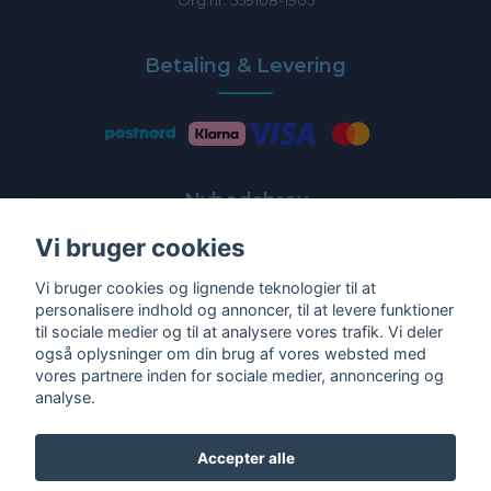
Org.nr: 559108-1905
Betaling & Levering
Nyhedsbrev
Vi bruger cookies
Få de nyeste tilbud og nyheder direkte i din indbakke
Vi bruger cookies og lignende teknologier til at
E-post
personalisere indhold og annoncer, til at levere funktioner
til sociale medier og til at analysere vores trafik. Vi deler
også oplysninger om din brug af vores websted med
vores partnere inden for sociale medier, annoncering og
analyse.
Ja tak!
Accepter alle