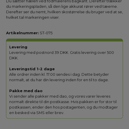
Du sætter hælen ved fodmålerens bagkant. Derefter trækker
du markeringspladen, så den lige akkurat rører ved tæerne.
Derefter ser du nemt, hvilken skostørrelse du bruger ved at se,
hvilket tal markeringen viser.
Artikelnummer:
ST-075
Levering
Levering med postnord 39 DKK. Gratis levering over 500
DKK.
Leveringstid 1-2 dage
Alle ordrer inden kl. 17.00 sendes i dag. Dette betyder
normalt, at du har din levering inden for en til to dage.
Pakke med dao
Vi sender alle pakker med dao, og vores varer leveres
normalt direkte til din postkasse. Hvis pakken er for stor til
postkassen, ender den hos postagenten, og du modtager
en besked via SMS eller brev.