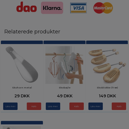
Relaterede produkter
Skohorn metal
Skobøjle
Skoblokke (Træ)
29 DKK
49 DKK
149 DKK
Läs mer
Läs mer
Läs mer
Køb