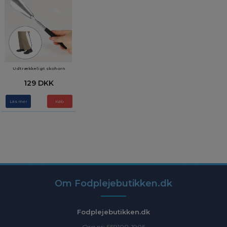
Udtrækkeligt skohorn
129 DKK
Läs mer
Om Fodplejebutikken.dk
Fodplejebutikken.dk