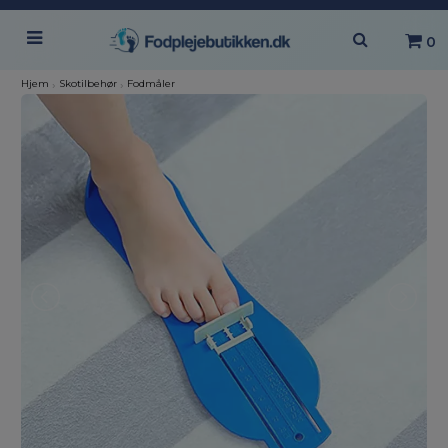
0
Hjem
›
Skotilbehør
›
Fodmåler