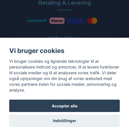
Betaling & Levering
Nyhedsbrev
Vi bruger cookies
Få de nyeste tilbud og nyheder direkte i din indbakke
Vi bruger cookies og lignende teknologier til at
E-post
personalisere indhold og annoncer, til at levere funktioner
til sociale medier og til at analysere vores trafik. Vi deler
også oplysninger om din brug af vores websted med
vores partnere inden for sociale medier, annoncering og
analyse.
Ja tak!
Accepter alle
Indstillinger