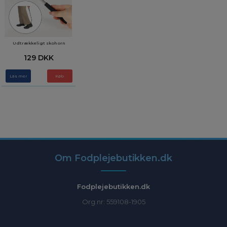
Udtrækkeligt skohorn
129 DKK
Läs mer
Om Fodplejebutikken.dk
Fodplejebutikken.dk
Org.nr: 559108-1905