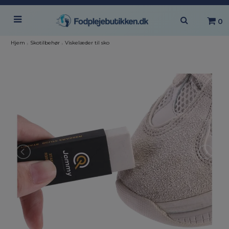
0
Hjem
›
Skotilbehør
›
Viskelæder til sko