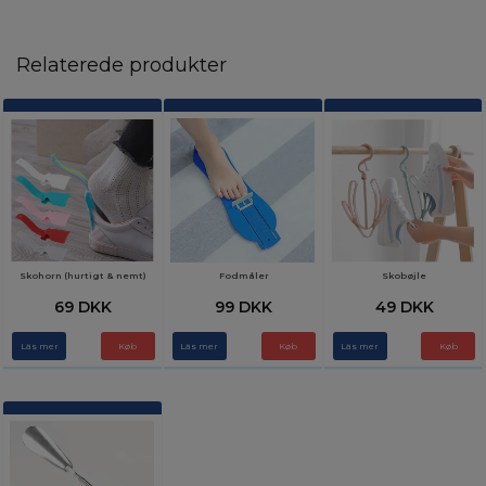
Relaterede produkter
Skohorn (hurtigt & nemt)
Fodmåler
Skobøjle
69 DKK
99 DKK
49 DKK
Läs mer
Läs mer
Läs mer