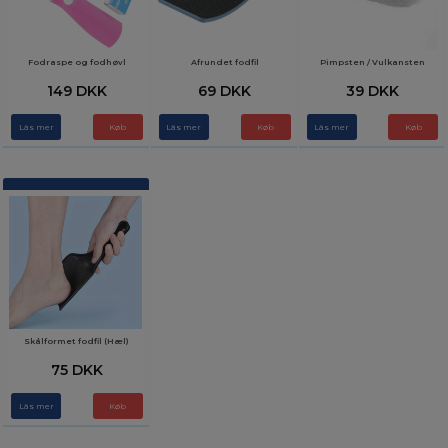
Fodraspe og fodhøvl
Afrundet fodfil
Pimpsten / Vulkansten
149 DKK
69 DKK
39 DKK
Läs mer
Läs mer
Läs mer
Skålformet fodfil (Hæl)
75 DKK
Läs mer