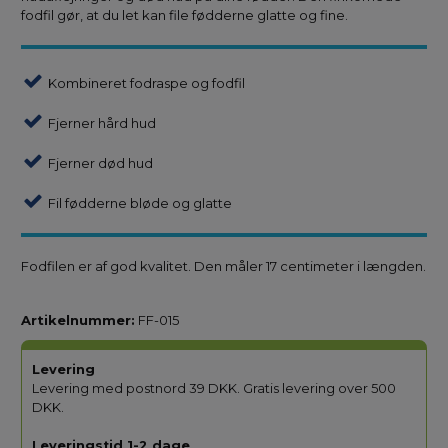
fodfil gør, at du let kan file fødderne glatte og fine.
Kombineret fodraspe og fodfil
Fjerner hård hud
Fjerner død hud
Fil fødderne bløde og glatte
Fodfilen er af god kvalitet. Den måler 17 centimeter i længden.
Artikelnummer:
FF-015
Levering
Levering med postnord 39 DKK. Gratis levering over 500
DKK.
Leveringstid 1-2 dage