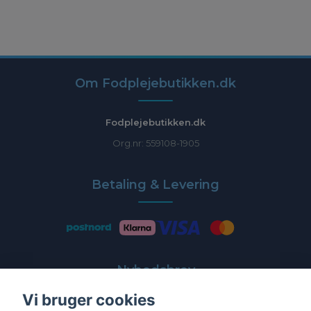
Om Fodplejebutikken.dk
Fodplejebutikken.dk
Org.nr: 559108-1905
Betaling & Levering
Nyhedsbrev
Vi bruger cookies
Få de nyeste tilbud og nyheder direkte i din indbakke