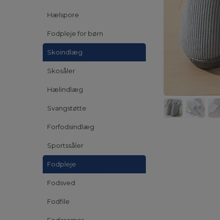
Hælspore
Fodpleje for børn
Skoindlæg
Skosåler
Hælindlæg
Svangstøtte
Forfodsindlæg
Sportssåler
Fodpleje
Fodsved
Fodfile