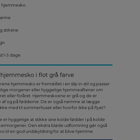
å hjemmesko
varme
 stilrene
ign
d 1-3 dage
jemmesko i flot grå farve
lrene hjemmesko er fremstillet i en slip in-stil og passer
kølige morgener eller hyggelige hjemmeaftener om
året eller foråret. Hjemmeskoene er grå og de er
 af og på fødderne. De er også nemme at lægge
e med til sommerhuset eller hvorfor ikke på flyet?
r hyggelige at stikke sine kolde fødder i på kolde
intermorgener. Den ekstra bløde udformning gør også
o til en god undskyldning for at blive hjemme.