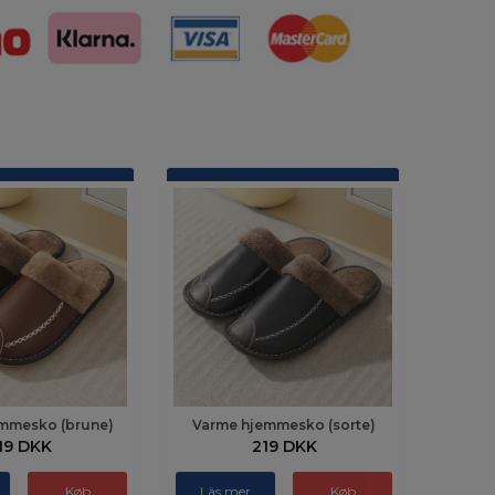
mmesko (brune)
Varme hjemmesko (sorte)
19 DKK
219 DKK
Køb
Läs mer
Køb