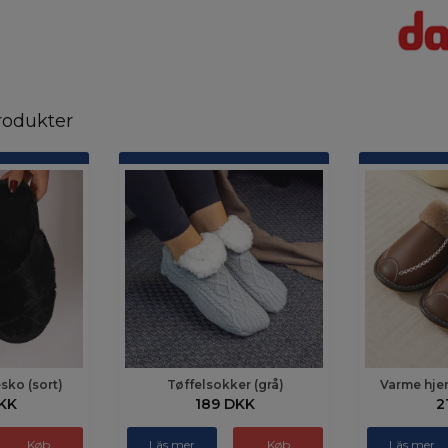
rodukter
ko (sort)
Tøffelsokker (grå)
Varme hje
KK
189 DKK
2
Køb
Läs mer
Køb
Läs mer