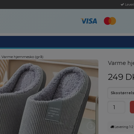
Leveri
›
Varme hjemmesko (grå)
Varme hj
249 D
Skostørrels
Levering 1-2