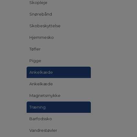
Skopleje
Snørebånd
Skobeskyttelse
Hjemmesko
Tøfler
Pigge
Ankelkæde
Ankelkæde
Magnetsmykke
Træning
Barfodssko
Vandrestøvler