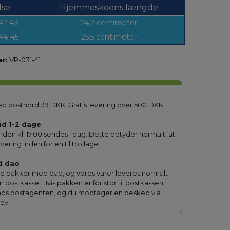
lse
Hjemmeskoens længde
 42-43
24,2 centimeter
 44-45
25.5 centimeter
r:
VP-031-41
d postnord 39 DKK. Gratis levering over 500 DKK.
id 1-2 dage
inden kl. 17.00 sendes i dag. Dette betyder normalt, at
evering inden for en til to dage.
d dao
lle pakker med dao, og vores varer leveres normalt
din postkasse. Hvis pakken er for stor til postkassen,
hos postagenten, og du modtager en besked via
ev.