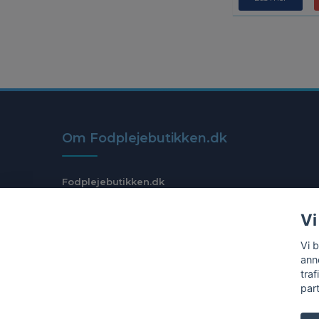
Om Fodplejebutikken.dk
Fodplejebutikken.dk
Org.nr: 559108-1905
Vi
Vi 
anno
tra
par