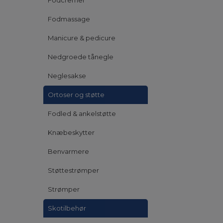
Fodcremer
Fodmassage
Manicure & pedicure
Nedgroede tånegle
Neglesakse
Ortoser og støtte
Fodled & ankelstøtte
Knæbeskytter
Benvarmere
Støttestrømper
Strømper
Skotilbehør