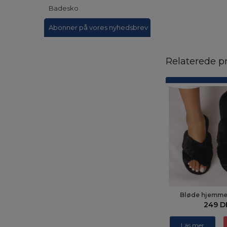
Badesko
Abonner på vores nyhedsbrev
Relaterede p
Bløde hjemmes
249 D
Läs mer