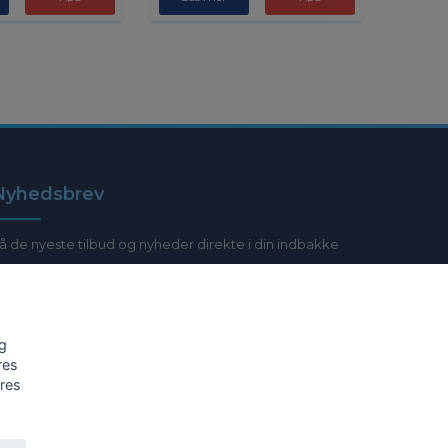
Nyhedsbrev
å de nyeste tilbud og nyheder direkte i din indbakke
E-post
og
res
Ja tak!
ores