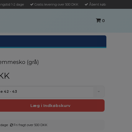
ngstid 1-2 dage
Gratis levering over 500 DKK
Åbent køb
0
emmesko (grå)
KK
e 42 - 43
 dage
Fri fragt over 500 DKK