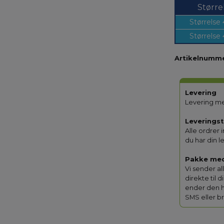
Større
Størrelse
Størrelse
Artikelnumme
Levering
Levering me
Leveringst
Alle ordrer 
du har din l
Pakke me
Vi sender a
direkte til 
ender den 
SMS eller br