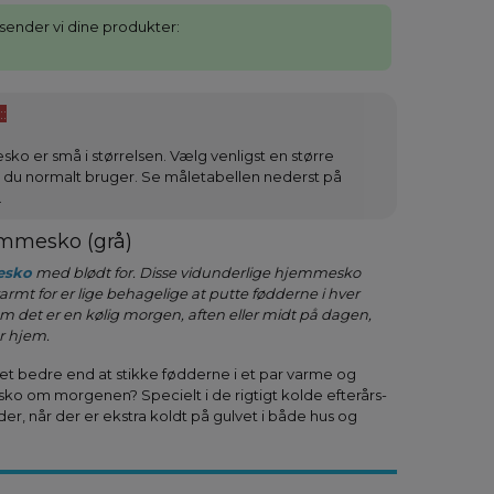
å sender vi dine produkter:
::
ko er små i størrelsen. Vælg venligst en større
d du normalt bruger. Se måletabellen nederst på
.
mmesko (grå)
esko
med blødt for. Disse vidunderlige hjemmesko
rmt for er lige behagelige at putte fødderne i hver
m det er en kølig morgen, aften eller midt på dagen,
 hjem.
et bedre end at stikke fødderne i et par varme og
o om morgenen? Specielt i de rigtigt kolde efterårs-
r, når der er ekstra koldt på gulvet i både hus og