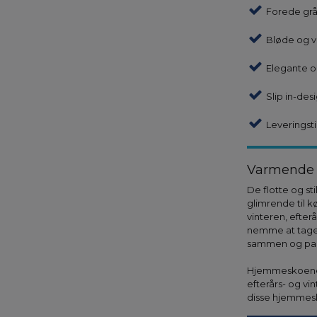
Forede gr
Bløde og 
Elegante og
Slip in-des
Leveringsti
Varmende h
De flotte og sti
glimrende til 
vinteren, efter
nemme at tage
sammen og pakk
Hjemmeskoene e
efterårs- og v
disse hjemmesk