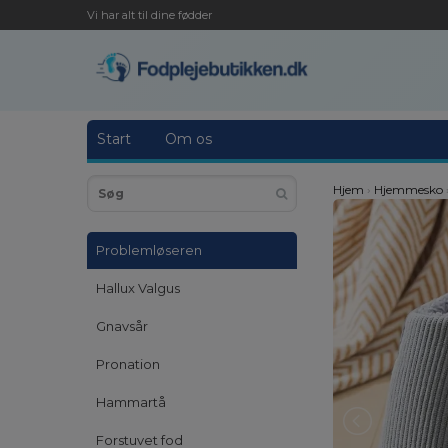
Vi har alt til dine fødder
Start
Om os
Hjem
›
Hjemmesko
Problemløseren
Hallux Valgus
Gnavsår
Pronation
Hammartå
Forstuvet fod