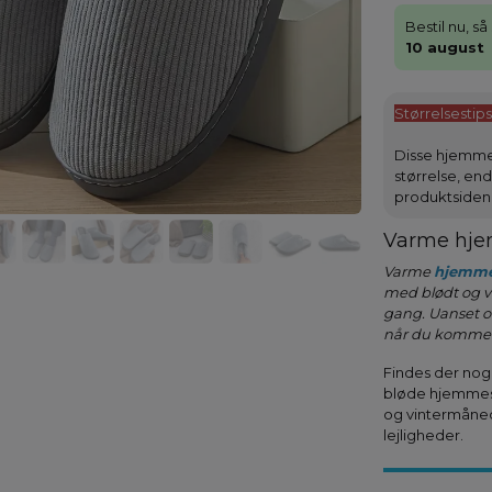
Bestil nu, s
10 august
Størrelsestips
Disse hjemmes
størrelse, en
produktsiden
Varme hje
Varme
hjemm
med blødt og va
gang. Uanset o
når du kommer
Findes der nog
bløde hjemmesk
og vintermånede
lejligheder.