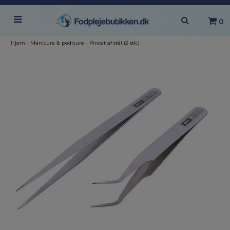
0
Hjem
›
Manicure & pedicure
›
Pincet af stål (2 stk.)