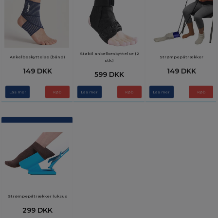
Stabil ankelbeskyttelse (2
Ankelbeskyttelse (bånd)
Strømpepåtrækker
stk.)
149 DKK
149 DKK
599 DKK
Läs mer
Läs mer
Køb
Läs mer
Strømpepåtrækker luksus
299 DKK