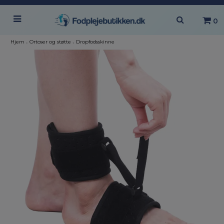
0
Hjem
›
Ortoser og støtte
›
Dropfodsskinne