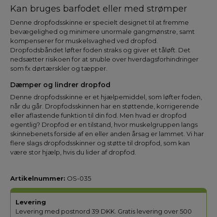
Kan bruges barfodet eller med strømper
Denne dropfodsskinne er specielt designet til at fremme
bevægelighed og minimere unormale gangmønstre, samt
kompenserer for muskelsvaghed ved dropfod.
Dropfodsbåndet løfter foden straks og giver et tåløft. Det
nedsætter risikoen for at snuble over hverdagsforhindringer
som fx dørtærskler og tæpper.
Dæmper og lindrer dropfod
Denne dropfodsskinne er et hjælpemiddel, som løfter foden,
når du går. Dropfodsskinnen har en støttende, korrigerende
eller aflastende funktion til din fod. Men hvad er dropfod
egentlig? Dropfod er en tilstand, hvor muskelgruppen langs
skinnebenets forside af en eller anden årsag er lammet. Vi har
flere slags dropfodsskinner og støtte til dropfod, som kan
være stor hjælp, hvis du lider af dropfod.
Artikelnummer:
OS-035
Levering
Levering med postnord 39 DKK. Gratis levering over 500