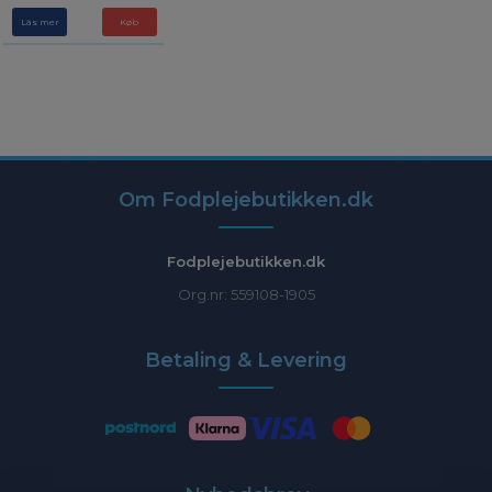
Läs mer
Om Fodplejebutikken.dk
Fodplejebutikken.dk
Org.nr: 559108-1905
Betaling & Levering