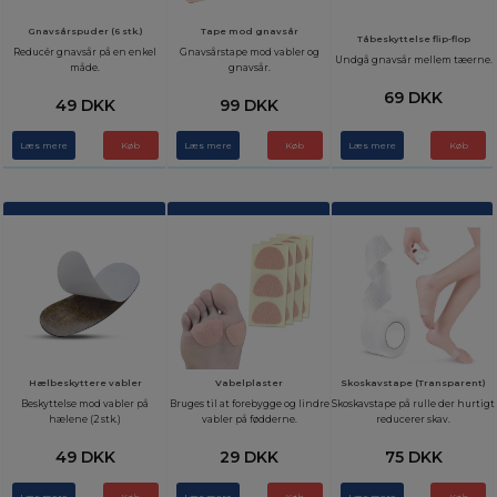
Gnavsårspuder (6 stk.)
Tape mod gnavsår
Tåbeskyttelse flip-flop
Reducér gnavsår på en enkel
Gnavsårstape mod vabler og
Undgå gnavsår mellem tæerne.
måde.
gnavsår.
69 DKK
49 DKK
99 DKK
Læs mere
Læs mere
Læs mere
Hælbeskyttere vabler
Vabelplaster
Skoskavstape (Transparent)
Beskyttelse mod vabler på
Bruges til at forebygge og lindre
Skoskavstape på rulle der hurtigt
hælene (2 stk.)
vabler på fødderne.
reducerer skav.
49 DKK
29 DKK
75 DKK