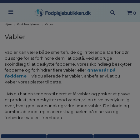
0
Hjem
›
Problemløseren
›
Vabler
Vabler
Vabler kan være både smertefulde og irriterende. Derfor bør
du sørge for at forhindre dem i at opstå, ved at bruge
skoindlæg til at beskytte fødderne. Vores skoindlæg beskytter
fødderne og forhindrer flere vabler eller
gnavesår på
fødderne
. Hvis du allerede har vabler, anbefaler vi, at du
køber vores plaster til dette.
Hvis du har en tendens til nemt at få vabler og ønsker at prøve
et produkt, der beskytter mod vabler, vil du blive overlykkelig
over, hvor godt vores indlæg virker imod vabler. De bløde og
komfortable indlæg placeres bag hælen på dine sko og
forhindrer vabler i fremtiden.