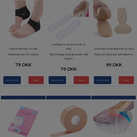
Indlæg mod gnavsår (4
Hælstrømper (2 stk)
stk.)
Gnavsårsindlæg hæl (2 stk.)
Hælstrømper for støtte.
Skoindlæg mod gnavsår ved
Reducér gnavsår på hælene.
hælen.
79 DKK
99 DKK
79 DKK
Læs mere
Læs mere
Læs mere