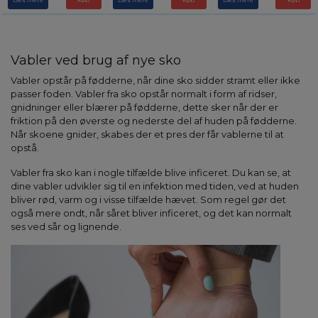
Læs mere
Læs mere
Læs mere
Vabler ved brug af nye sko
Vabler opstår på fødderne, når dine sko sidder stramt eller ikke
passer foden. Vabler fra sko opstår normalt i form af ridser,
gnidninger eller blærer på fødderne, dette sker når der er
friktion på den øverste og nederste del af huden på fødderne.
Når skoene gnider, skabes der et pres der får vablerne til at
opstå.
Vabler fra sko kan i nogle tilfælde blive inficeret. Du kan se, at
dine vabler udvikler sig til en infektion med tiden, ved at huden
bliver rød, varm og i visse tilfælde hævet. Som regel gør det
også mere ondt, når såret bliver inficeret, og det kan normalt
ses ved sår og lignende.