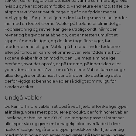
sokker, der er fugtafvisende. Især på varme sommerdage, eller
hvis du dyrker sport som fodbold, vandreture eller løb. I tilfælde
af sportsaktiviteter bør du tage dig af dine fødder meget
omhyggeligt. Sørg for at fjerne død hud og smøre dine fødder
ind med en fedtet creme. Vabler på hælene er almindeligt.
Fodhærdning og revner kan gøre utroligt ondt, når foden
revner og begynder at åbne op, det er næsten umuligt at
slippe af med det igen, og det kan tage flere uger, før
fødderne er helet igen. Vabler på hælene, under fødderne
eller på forfoden kan forekomme over hele fødderne, hvor
skoene skaber friktion mod huden. De mest almindelige
områder, hvor det opstår, er på tæerne, på indersiden eller
ydersiden af foden, såvel som på hælene. Vabler kan i mange
tilfælde gøre ondt uanset hvor på foden de opstår og det er
derfor vigtigt at behandle vabler så tidligt som muligt, før
skaden er sket.
Undgå vabler
Du kan forhindre vabler i at opstå ved hjælp af forskellige typer
af indlæg. Vores mest populære produkt, der forhindrer vabler
i hælene, er hælindlæg (99kr). Indlæggene passer til stort set
alle typer sko og giver en behagelig blød overflade til dine
hæle. Vi sælger også andre typer produkter, der hjælper dig
med at forhindre problemer med vabler på fødderne. Indlæg