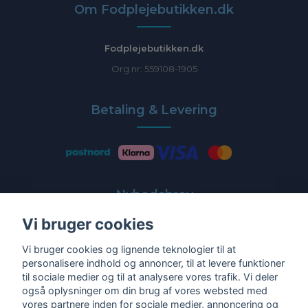
Om Fodplejebutikken.dk
Fodplejebutikken.dk
Org.nr: 559108-1905
Betaling & Levering
Nyhedsbrev
Vi bruger cookies
Få de nyeste tilbud og nyheder direkte i din indbakke
Vi bruger cookies og lignende teknologier til at
E-post
personalisere indhold og annoncer, til at levere funktioner
til sociale medier og til at analysere vores trafik. Vi deler
også oplysninger om din brug af vores websted med
vores partnere inden for sociale medier, annoncering og