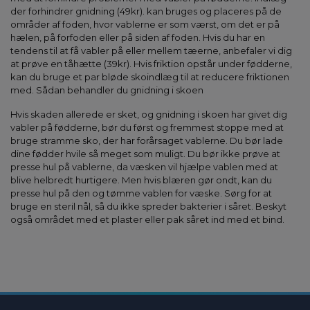
der forhindrer gnidning (49kr). kan bruges og placeres på de
områder af foden, hvor vablerne er som værst, om det er på
hælen, på forfoden eller på siden af foden. Hvis du har en
tendens til at få vabler på eller mellem tæerne, anbefaler vi dig
at prøve en tåhætte (39kr). Hvis friktion opstår under fødderne,
kan du bruge et par bløde skoindlæg til at reducere friktionen
med. Sådan behandler du gnidning i skoen
Hvis skaden allerede er sket, og gnidning i skoen har givet dig
vabler på fødderne, bør du først og fremmest stoppe med at
bruge stramme sko, der har forårsaget vablerne. Du bør lade
dine fødder hvile så meget som muligt. Du bør ikke prøve at
presse hul på vablerne, da væsken vil hjælpe vablen med at
blive helbredt hurtigere. Men hvis blæren gør ondt, kan du
presse hul på den og tømme vablen for væske. Sørg for at
bruge en steril nål, så du ikke spreder bakterier i såret. Beskyt
også området med et plaster eller pak såret ind med et bind.