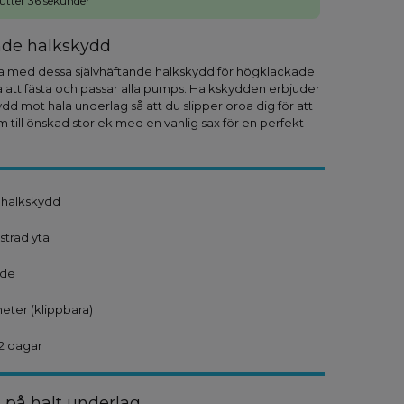
utter 35 sekunder
nde halkskydd
ka med dessa självhäftande halkskydd för högklackade
ta att fästa och passar alla pumps. Halkskydden erbjuder
ydd mot hala underlag så att du slipper oroa dig för att
m till önskad storlek med en vanlig sax för en perfekt
 halkskydd
trad yta
nde
eter (klippbara)
2 dagar
a på halt underlag