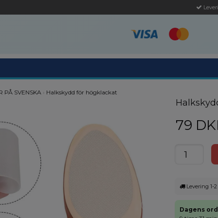
Leveri
 PÅ SVENSKA
›
Halkskydd för högklackat
Halkskydd
79 DK
Levering 1-2
Dagens ord