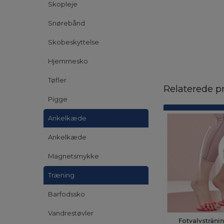
Skopleje
Snørebånd
Skobeskyttelse
Hjemmesko
Tøfler
Relaterede p
Pigge
Ankelkæde
Ankelkæde
Magnetsmykke
Træning
Barfodssko
Vandrestøvler
Fotvalvstränin