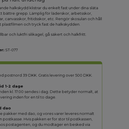
ande halkskydd klistrar du enkelt fast under dina släta
ett bättre grepp. Lämplig för läderskor, arbetsskor,
ar, canvasskor, fritidsskor, etc. Rengör skosulan och håll
rt plastfilmen och tryck fast de halkskydden.
lbar och luktfri silikagel, gå säkert och halkfritt.
r:
ST-077
d postnord 39 DKK. Gratis levering over 500 DKK.
id 1-2 dage
inden kl. 17.00 sendes i dag. Dette betyder normalt, at
evering inden for en til to dage.
d dao
lle pakker med dao, og vores varer leveres normalt
din postkasse. Hvis pakken er for stor til postkassen,
hos postagenten, og du modtager en besked via