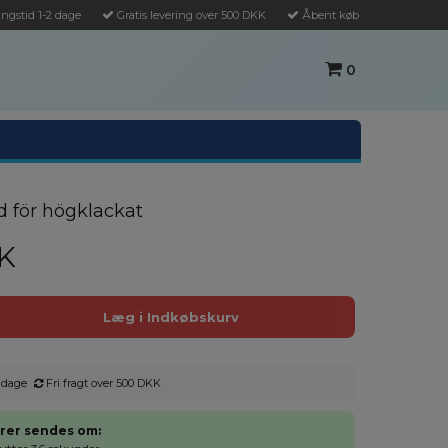
ngstid 1-2 dage
Gratis levering over 500 DKK
Åbent køb
0
 för högklackat
K
 dage
Fri fragt over 500 DKK
rer sendes om: