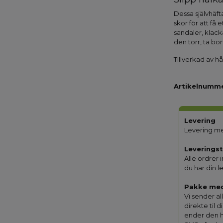
Dessa självhäft
skor för att få 
sandaler, klack
den torr, ta bo
Tillverkad av hål
Artikelnumme
Levering
Levering me
Leveringst
Alle ordrer 
du har din l
Pakke me
Vi sender a
direkte til 
ender den 