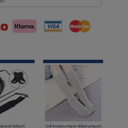
ev.
sband fotboll
Grå knästrumpor (tåstrumpor)