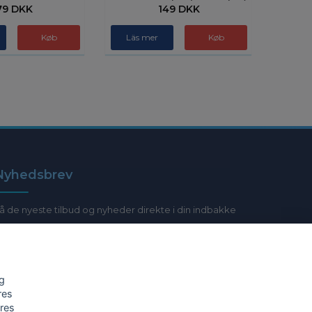
79 DKK
149 DKK
Läs mer
Nyhedsbrev
å de nyeste tilbud og nyheder direkte i din indbakke
E-post
og
res
Ja tak!
ores