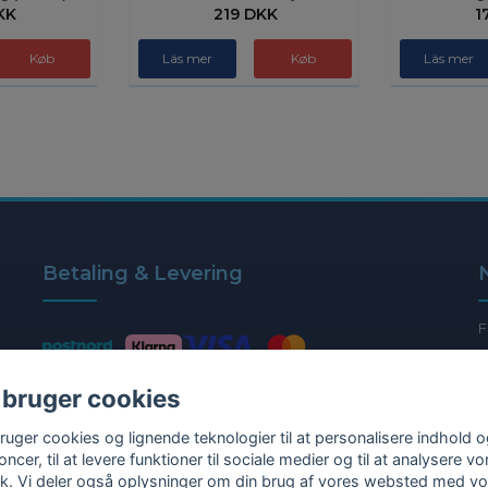
KK
219 DKK
1
Läs mer
Läs mer
Betaling & Levering
F
 bruger cookies
bruger cookies og lignende teknologier til at personalisere indhold 
ncer, til at levere funktioner til sociale medier og til at analysere vo
fik. Vi deler også oplysninger om din brug af vores websted med v