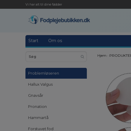
Vi har alt til dine fødder
Start
Om os
Hjem
›
PRODUKTER
Problemløseren
Hallux Valgus
Gnavsår
Pronation
Hammartå
Forstuvet fod