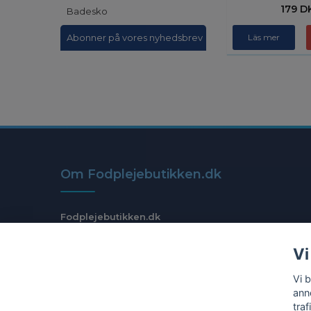
179 D
Badesko
Läs mer
Abonner på vores nyhedsbrev
Om Fodplejebutikken.dk
Fodplejebutikken.dk
Org.nr: 559108-1905
Vi
Vi 
anno
tra