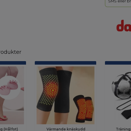
SMS eller br
rodukter
g (Hålfot)
Värmande knäskydd
Träning