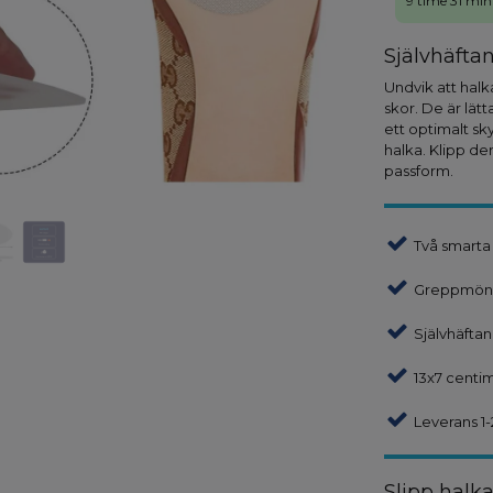
9 time 31 min
Självhäfta
Undvik att hal
skor. De är lät
ett optimalt sk
halka. Klipp de
passform.
Två smarta
Greppmöns
Självhäfta
13x7 centim
Leverans 1-
Slipp halk