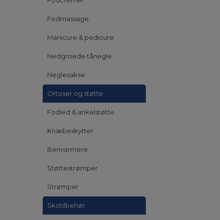
Fodcremer
Fodmassage
Manicure & pedicure
Nedgroede tånegle
Neglesakse
Ortoser og støtte
Fodled & ankelstøtte
Knæbeskytter
Benvarmere
Støttestrømper
Strømper
Skotilbehør