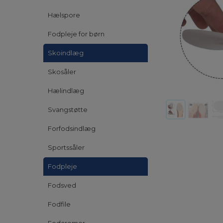
Hælspore
Fodpleje for børn
Skoindlæg
Skosåler
Hælindlæg
Svangstøtte
Forfodsindlæg
Sportssåler
Fodpleje
Fodsved
Fodfile