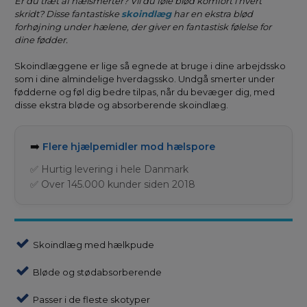
Er du træt af hælsmerter? Vil du føle blød komfort i hvert
skridt? Disse fantastiske
skoindlæg
har en ekstra blød
forhøjning under hælene, der giver en fantastisk følelse for
dine fødder.
Skoindlæggene er lige så egnede at bruge i dine arbejdssko
som i dine almindelige hverdagssko. Undgå smerter under
fødderne og føl dig bedre tilpas, når du bevæger dig, med
disse ekstra bløde og absorberende skoindlæg.
➡️
Flere hjælpemidler mod hælspore
✅ Hurtig levering i hele Danmark
✅ Over 145.000 kunder siden 2018
Skoindlæg med hælkpude
Bløde og stødabsorberende
Passer i de fleste skotyper