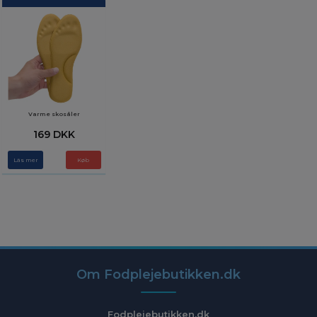
Varme skosåler
169 DKK
Läs mer
Køb
Om Fodplejebutikken.dk
Fodplejebutikken.dk