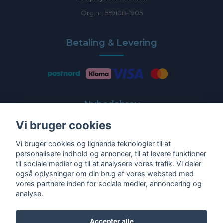
Org.nr: 559108-1905
Betaling & Levering
Nyhedsbrev
Vi bruger cookies
Få de nyeste tilbud og nyheder direkte i din indbakke
Vi bruger cookies og lignende teknologier til at
E-post
personalisere indhold og annoncer, til at levere funktioner
til sociale medier og til at analysere vores trafik. Vi deler
også oplysninger om din brug af vores websted med
vores partnere inden for sociale medier, annoncering og
analyse.
Ja tak!
Accepter alle