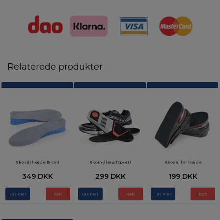
Relaterede produkter
Skosål højde (5 cm)
Skoindlæg (sport)
Skosål for højde
349 DKK
299 DKK
199 DKK
Läs mer
Køb
Läs mer
Køb
Läs mer