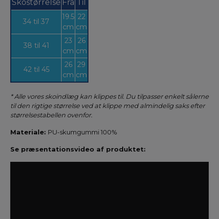
Skostørrelse
Fra
Til
19.5
22
34 til 37
cm
cm
23
26
38 til 41
cm
cm
26
29
42 til 45
cm
cm
*
Alle vores skoindlæg kan klippes til. Du tilpasser enkelt sålerne
til den rigtige størrelse ved at klippe med almindelig saks efter
størrelsestabellen ovenfor.
Materiale:
PU-skumgummi 100%
Se præsentationsvideo af produktet: