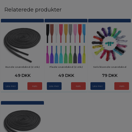
Relaterede produkter
Runde snørebånd (2 stk.)
Flade snørebånd (2 stk.)
Selvlåsende snørebånd
49 DKK
49 DKK
79 DKK
Läs mer
Køb
Läs mer
Køb
Läs mer
Køb