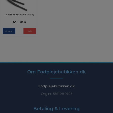
Runde snørebånd (2 stk.)
49 DKK
Läs mer
Køb
Om Fodplejebutikken.dk
Fodplejebutikken.dk
Org.nr: 559108-1905
Betaling & Levering