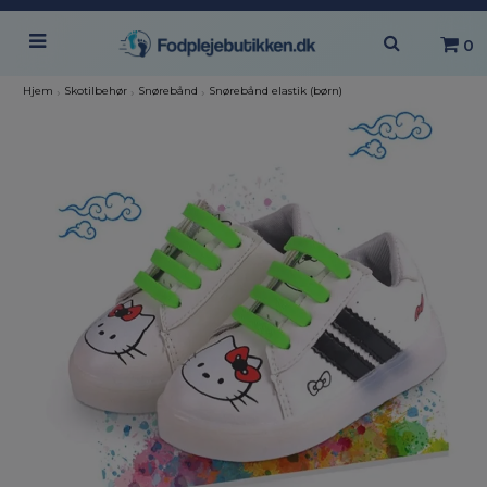
0
Hjem
›
Skotilbehør
›
Snørebånd
›
Snørebånd elastik (børn)