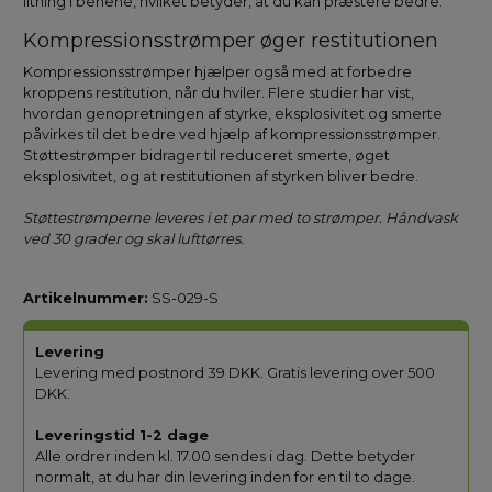
iltning i benene, hvilket betyder, at du kan præstere bedre.
Kompressionsstrømper øger restitutionen
Kompressionsstrømper hjælper også med at forbedre
kroppens restitution, når du hviler. Flere studier har vist,
hvordan genopretningen af styrke, eksplosivitet og smerte
påvirkes til det bedre ved hjælp af kompressionsstrømper.
Støttestrømper bidrager til reduceret smerte, øget
eksplosivitet, og at restitutionen af styrken bliver bedre.
Støttestrømperne leveres i et par med to strømper. Håndvask
ved 30 grader og skal lufttørres.
Artikelnummer:
SS-029-S
Levering
Levering med postnord 39 DKK. Gratis levering over 500
DKK.
Leveringstid 1-2 dage
Alle ordrer inden kl. 17.00 sendes i dag. Dette betyder
normalt, at du har din levering inden for en til to dage.