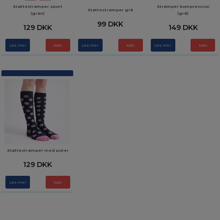
Støttestrømper sport
Strømper kompression
Støttestrømper grå
(grøn)
(grå)
99 DKK
129 DKK
149 DKK
Läs mer
Køb
Läs mer
Køb
Läs mer
Køb
Støttestrømper med poter
129 DKK
Läs mer
Køb