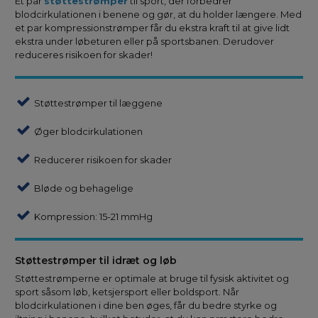
Et par
støttestrømper
til sport, der forbedrer
blodcirkulationen i benene og gør, at du holder længere. Med
et par kompressionstrømper får du ekstra kraft til at give lidt
ekstra under løbeturen eller på sportsbanen. Derudover
reduceres risikoen for skader!
Støttestrømper til læggene
Øger blodcirkulationen
Reducerer risikoen for skader
Bløde og behagelige
Kompression: 15-21 mmHg
Støttestrømper til idræt og løb
Støttestrømperne er optimale at bruge til fysisk aktivitet og
sport såsom løb, ketsjersport eller boldsport. Når
blodcirkulationen i dine ben øges, får du bedre styrke og