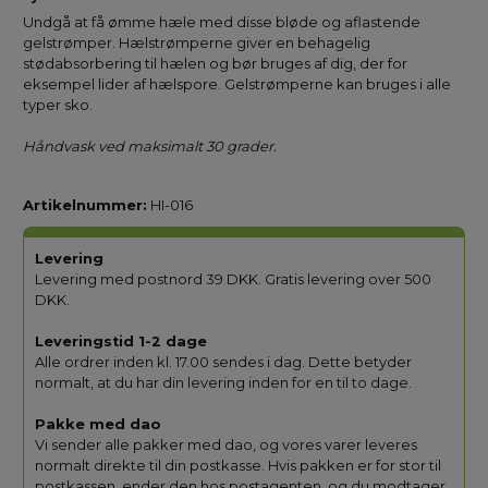
Undgå at få ømme hæle med disse bløde og aflastende
gelstrømper. Hælstrømperne giver en behagelig
stødabsorbering til hælen og bør bruges af dig, der for
eksempel lider af hælspore. Gelstrømperne kan bruges i alle
typer sko.
Håndvask ved maksimalt 30 grader.
Artikelnummer:
HI-016
Levering
Levering med postnord 39 DKK. Gratis levering over 500
DKK.
Leveringstid 1-2 dage
Alle ordrer inden kl. 17.00 sendes i dag. Dette betyder
normalt, at du har din levering inden for en til to dage.
Pakke med dao
Vi sender alle pakker med dao, og vores varer leveres
normalt direkte til din postkasse. Hvis pakken er for stor til
postkassen, ender den hos postagenten, og du modtager