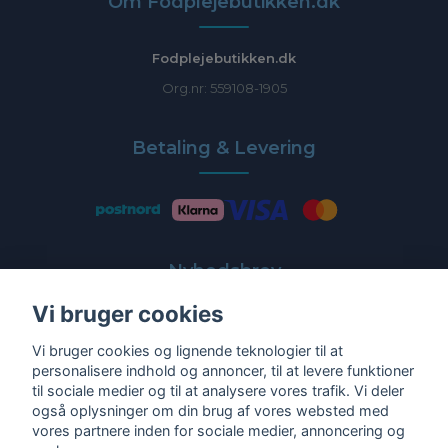
Om Fodplejebutikken.dk
Fodplejebutikken.dk
Org.nr: 559108-1905
Betaling & Levering
Nyhedsbrev
Vi bruger cookies
Få de nyeste tilbud og nyheder direkte i din indbakke
Vi bruger cookies og lignende teknologier til at
E-post
personalisere indhold og annoncer, til at levere funktioner
til sociale medier og til at analysere vores trafik. Vi deler
også oplysninger om din brug af vores websted med
vores partnere inden for sociale medier, annoncering og