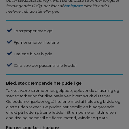
du får stødabsorbering i hvert skridt. Disse strømper fungerer
fremragende til dig, der lider af
hælspore
eller får ondt i
hælene, når du står eller går.
To strømper med gel
Fjerner smerte i hælene
Hælene bliver bløde
One-size der passer til alle fødder
Blød, støddæmpende hælpude i gel
Takket være strømpernes gelpude, oplever du aflastning og
stødabsorbering for dine hæle ved hvert skridt du tager.
Gelpuderne hjælper også hælene med at holde sig bløde og
glatte uden revner. Gelpuden har nemlig en blødgørende
effekt på huden på dine fødder. Strømperne er i størrelsen
one size og passer til de fleste mænd, kvinder og børn.
Fjerner smerter i hælene