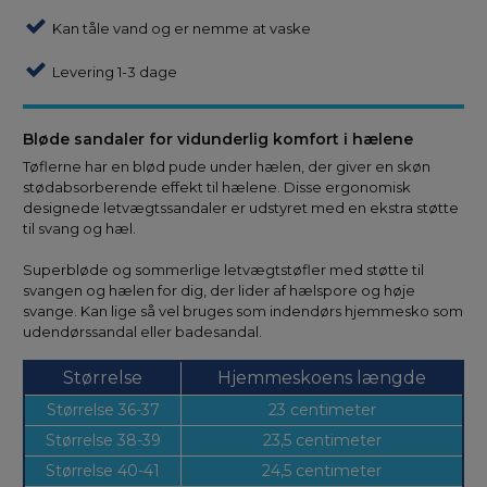
Kan tåle vand og er nemme at vaske
Levering 1-3 dage
Bløde sandaler for vidunderlig komfort i hælene
Tøflerne har en blød pude under hælen, der giver en skøn
stødabsorberende effekt til hælene. Disse ergonomisk
designede letvægtssandaler er udstyret med en ekstra støtte
til svang og hæl.
Superbløde og sommerlige letvægtstøfler med støtte til
svangen og hælen for dig, der lider af hælspore og høje
svange. Kan lige så vel bruges som indendørs hjemmesko som
udendørssandal eller badesandal.
Størrelse
Hjemmeskoens længde
Størrelse 36-37
23 centimeter
Størrelse 38-39
23,5 centimeter
Størrelse 40-41
24,5 centimeter