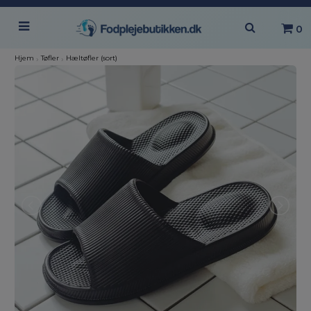
0
Hjem
›
Tøfler
›
Hæltøfler (sort)