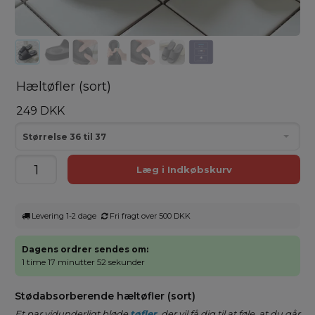
Hæltøfler (sort)
249 DKK
Størrelse 36 til 37
Levering 1-2 dage
Fri fragt over 500 DKK
Dagens ordrer sendes om:
1 time 17 minutter 52 sekunder
Stødabsorberende hæltøfler (sort)
Et par vidunderligt bløde
tøfler
, der vil få dig til at føle, at du går