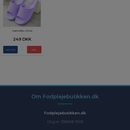
Hæltøfler (lilla)
249 DKK
Läs mer
Køb
Om Fodplejebutikken.dk
Fodplejebutikken.dk
Org.nr: 559108-1905