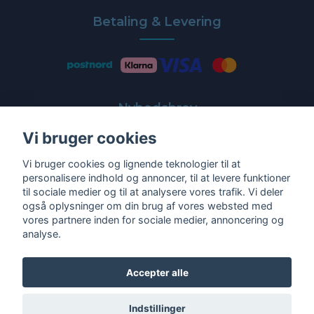
Betaling & Levering
Nyhedsbrev
Vi bruger cookies
Få de nyeste tilbud og nyheder direkte i din indbakke
Vi bruger cookies og lignende teknologier til at
E-post
personalisere indhold og annoncer, til at levere funktioner
til sociale medier og til at analysere vores trafik. Vi deler
også oplysninger om din brug af vores websted med
vores partnere inden for sociale medier, annoncering og
analyse.
Ja tak!
Accepter alle
Indstillinger