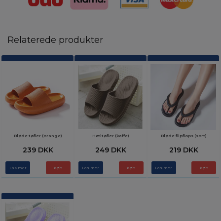
Relaterede produkter
Bløde tøfler (orange)
Hæltøfler (kaffe)
Bløde flipflops (sort)
239 DKK
249 DKK
219 DKK
Läs mer
Køb
Läs mer
Køb
Läs mer
Køb