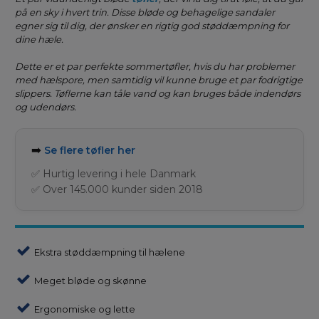
på en sky i hvert trin. Disse bløde og behagelige sandaler
egner sig til dig, der ønsker en rigtig god støddæmpning for
dine hæle.
Dette er et par perfekte sommertøfler, hvis du har problemer
med hælspore, men samtidig vil kunne bruge et par fodrigtige
slippers. Tøflerne kan tåle vand og kan bruges både indendørs
og udendørs.
➡️
Se flere tøfler her
✅ Hurtig levering i hele Danmark
✅ Over 145.000 kunder siden 2018
Ekstra støddæmpning til hælene
Meget bløde og skønne
Ergonomiske og lette