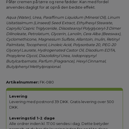
Påfør cremen på tørre og rene fødder. Kan med fordel
anvendes dagligt for at opnå den bedste effekt.
Aqua (Water), Urea, Paraffinum Liquidum (Mineral Oil), Linum
Usitatissimum (Linseed) Seed Extract, Ethylhexyl Stearate,
Caprylic/ Capric Triglyceride, Diisostearoyl Polyglyceryl-3 Dimer
Dilinoleate, Petrolatum, Glycerin, Lanolin, Cera Alba (Beeswax),
Cyclomethicone, Magnesium Sulfate, Allantoin, Inulin, Retinyl
Palmitate, Tocopherol, Linoleic Acid, Polysorbate 20, PEG-20
Glyceryl Laurate, Hydrogenated Castor Oil, Disodium EDTA,
Propylene Glycol, Diazolidinyl Urea, Iodopropynyl
Butylcarbamate, Parfum (Fragrance), Hexyl Cinnamal,
Butylphenyl Methylpropional.
Artikelnummer:
FK-080
Levering
Levering med postnord 39 DKK. Gratis levering over 500
DKK.
Leveringstid 1-2 dage
Alle ordrer inden kl. 17.00 sendes i dag. Dette betyder