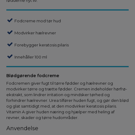
fødderne nyt liv.
Fodcreme mod tør hud
Modvirker hælrevner
Forebygger keratosis pilaris
Innehåller 100 ml
Blødgørende fodcreme
Fodcremen giver fugt til tørre fødder og hælrevner og
modvirker tørre og trætte fødder. Cremen indeholder hørfrø-
ekstrakt, som lindrer irritation og mindsker tørhed og
forhindrer hælrevner. Urea tilfører huden fugt, og gør den blød
og glat samtidigt med, at den modvirker keratosis pilaris.
Vitamin A giver huden næring og hjælper med heling af
revner, skader og tørre hudområder.
Anvendelse