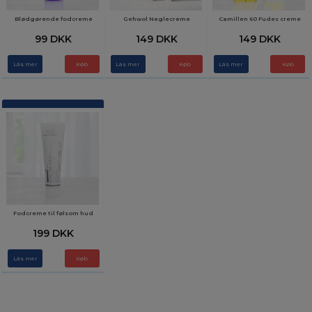
Blødgørende fodcreme
Gehwol Neglecreme
Camillen 60 Fudes creme
99 DKK
149 DKK
149 DKK
Läs mer
Läs mer
Läs mer
Fodcreme til følsom hud
199 DKK
Läs mer