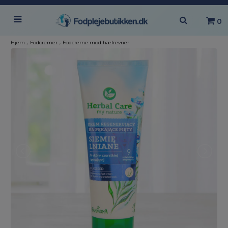
0
Hjem
›
Fodcremer
›
Fodcreme mod hælrevner