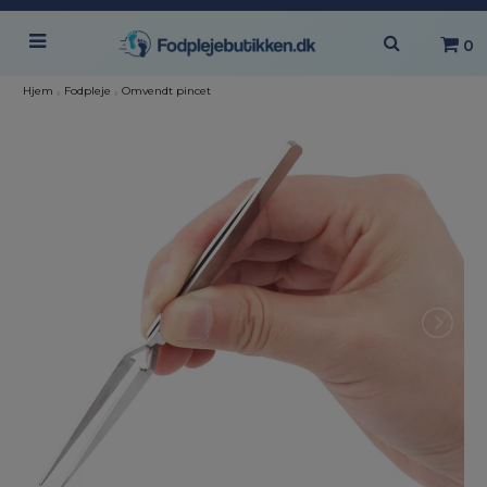
0
Hjem
›
Fodpleje
›
Omvendt pincet