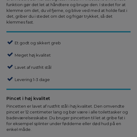
funktion gør det let at håndtere og bruge den. I stedet for at
klemme om det, du vil fjerne, og blive ved med at holde fast i
det, griber du i stedet om det og frigør trykket, så det
klemmes fast.
Et godt og sikkert greb
Meget høj kvalitet
Lavet af rustfrit stål
Levering 1-3 dage
Pincet i høj kvalitet
Pincetten er lavet af rustfrit stål i høj kvalitet. Den omvendte
pincet er 12 centimeter lang og bør være i alle toilettasker og
badeværelsesskabe. Du bruger pincetten til let at gribe fat i
for eksempel splinter under fødderne eller død hud på en
enkel måde.