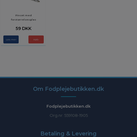
Pincet med
forstørrelsesglas
59 DKK
Läs mer
Om Fodplejebutikken.dk
Fodplejebutikken.dk
Org.nr: 559108-1905
Betaling & Levering