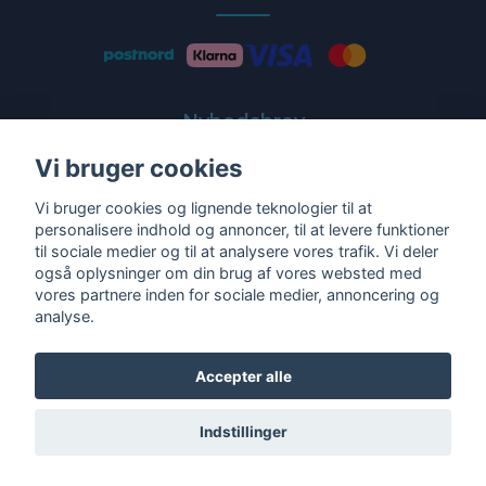
Nyhedsbrev
Vi bruger cookies
Få de nyeste tilbud og nyheder direkte i din indbakke
Vi bruger cookies og lignende teknologier til at
E-post
personalisere indhold og annoncer, til at levere funktioner
til sociale medier og til at analysere vores trafik. Vi deler
også oplysninger om din brug af vores websted med
vores partnere inden for sociale medier, annoncering og
analyse.
Ja tak!
Accepter alle
Indstillinger
© 2026 Fodplejebutikken. Alle rettigheder forbeholdes